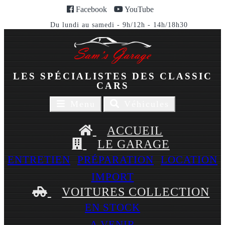
Facebook
YouTube
Du lundi au samedi - 9h/12h - 14h/18h30
LES SPÉCIALISTES DES CLASSIC
CARS
Toggle
Toggle
Menu
Véhicules
navigaion
navigation
ACCUEIL
LE GARAGE
ENTRETIEN
PRÉPARATION
LOCATION
IMPORT
VOITURES COLLECTION
EN STOCK
A VENIR