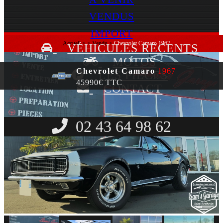
VENDUS
IMPORT
Accueil
>
>
Vendu
>
Chevrolet Camaro 1967
VÉHICULES RECENTS
MOTOS
Chevrolet Camaro
1967
LES PIÈCES
45990€ TTC
CONTACT
02 43 64 98 62