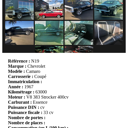
Référence :
N19
Marque :
Chevrolet
Modèle :
Camaro
Carrosserie :
Coupé
Immatriculation :
Année :
1967
Kilométrage :
63000
Moteur :
V8 383 Strocker 400cv
Carburant :
Essence
Puissance DIN :
cv
Puissance fiscale :
33 cv
Nombre de portes :
Nombre de places :
Consommation (en L/100 km) :