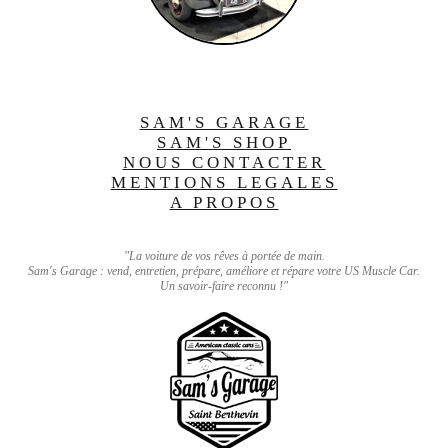
SAM'S GARAGE
SAM'S SHOP
NOUS CONTACTER
MENTIONS LEGALES
A PROPOS
"La voiture de vos rêves à portée de main.
Sam's Garage : vend, entretien, prépare, améliore et répare votre US Muscle Car.
Un savoir-faire reconnu !"