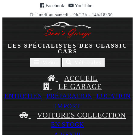
Facebook
YouTube
Du lundi au samedi - 9h/12h - 14h/18h30
LES SPÉCIALISTES DES CLASSIC
CARS
Toggle
Toggle
Menu
Véhicules
navigaion
navigation
ACCUEIL
LE GARAGE
ENTRETIEN
PRÉPARATION
LOCATION
IMPORT
VOITURES COLLECTION
EN STOCK
A VENIR