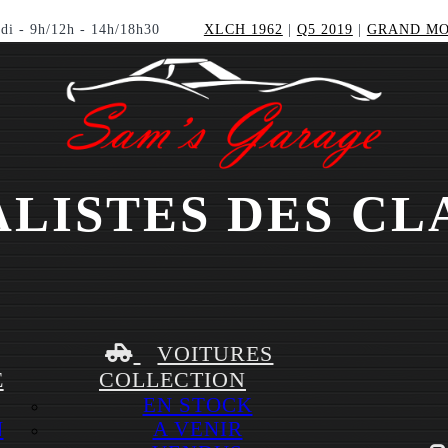
di - 9h/12h - 14h/18h30
XLCH 1962
|
Q5 2019
|
GRAND MO
ALISTES DES CL
VOITURES
E
COLLECTION
EN STOCK
N
A VENIR