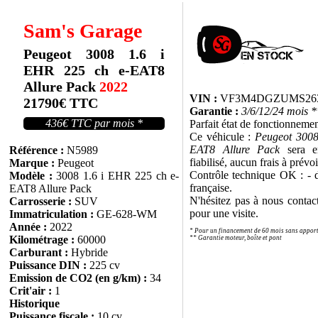
Sam's Garage
Peugeot 3008 1.6 i
EHR 225 ch e-EAT8
Allure Pack
2022
VIN :
VF3M4DGZUMS26
21790€ TTC
Garantie :
3/6/12/24 mois *
436€ TTC par mois *
Parfait état de fonctionnemen
Ce véhicule :
Peugeot 3008
EAT8 Allure Pack
sera e
Référence :
N5989
fiabilisé, aucun frais à prévoi
Marque :
Peugeot
Contrôle technique OK : - d
Modèle :
3008 1.6 i EHR 225 ch e-
française.
EAT8 Allure Pack
N'hésitez pas à nous contac
Carrosserie :
SUV
pour une visite.
Immatriculation :
GE-628-WM
Année :
2022
* Pour un financement de 60 mois sans appor
Kilométrage :
60000
** Garantie moteur, boîte et pont
Carburant :
Hybride
Puissance DIN :
225 cv
Emission de CO2 (en g/km) :
34
Crit'air :
1
Historique
Puissance fiscale :
10 cv