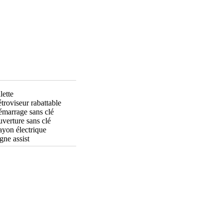
lette
troviseur rabattable
marrage sans clé
verture sans clé
yon électrique
gne assist