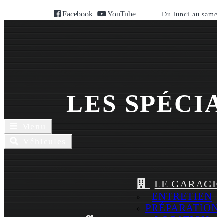
Facebook
YouTube
Du lundi au same
LES SPÉCI
Toggle
Menu
navigaion
Toggle
Véhicules
navigation
LE GARAG
ENTRETIEN
PRÉPARATIO