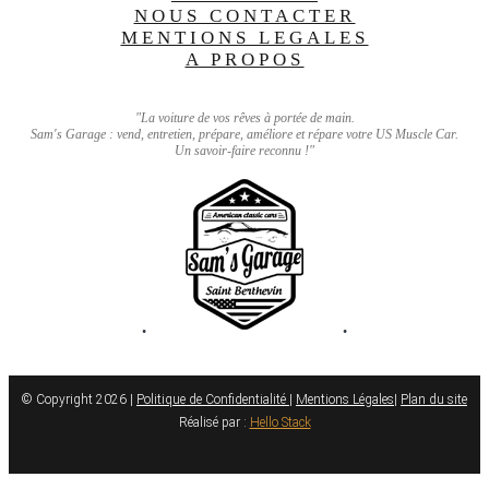
NOUS CONTACTER
MENTIONS LEGALES
A PROPOS
"La voiture de vos rêves à portée de main.
Sam's Garage : vend, entretien, prépare, améliore et répare votre US Muscle Car.
Un savoir-faire reconnu !"
•
•
© Copyright 2026 |
Politique de Confidentialité
|
Mentions Légales
|
Plan du site
Réalisé par :
Hello Stack