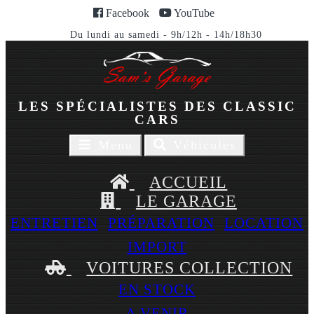
Facebook
YouTube
Du lundi au samedi - 9h/12h - 14h/18h30
LES SPÉCIALISTES DES CLASSIC
CARS
Toggle
Toggle
Menu
Véhicules
navigaion
navigation
ACCUEIL
LE GARAGE
ENTRETIEN
PRÉPARATION
LOCATION
IMPORT
VOITURES COLLECTION
EN STOCK
A VENIR