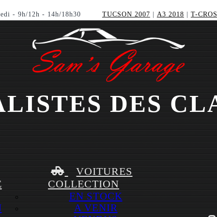
edi - 9h/12h - 14h/18h30
TUCSON 2007
|
A3 2018
|
T-CROS
ALISTES DES CL
VOITURES
E
COLLECTION
EN STOCK
N
A VENIR