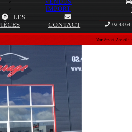
VENDUS
IMPORT
LES
PIÈCES
CONTACT
02 43 64 
Vous êtes ici :
Accueil
>