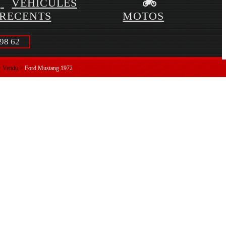
VÉHICULES
RECENTS
MOTOS
98 62
>
Vendu
>
Ford Mustang 1972