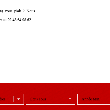
ng
vous plaît ? Nous
er au
02 43 64 98 62
.
t