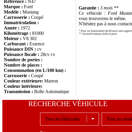
Référence :
N47
Marque :
Ford
Garantie :
3 mois **
Modèle :
Mustang
Ce véhicule :
Ford Musta
Carrosserie :
Coupé
vous trouverons le même.
Immatriculation :
N'hésitez pas à nous contact
Année :
1972
* Pour un financement de 60 mois sans appor
Kilométrage :
81000
** Garantie moteur, boîte et pont
Moteur :
V8 302
Carburant :
Essence
Puissance DIN :
cv
Puissance fiscale :
28cv cv
Nombre de portes :
Nombre de places :
Consommation (en L/100 km) :
Carrosserie :
Coupé
Couleur extérieure:
Marron
Couleur intérieure:
Transmission :
Boîte Automatique
RECHERCHE VÉHICULE