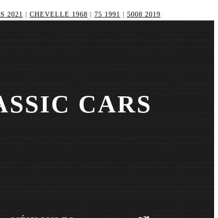
S 2021
|
CHEVELLE 1968
|
75 1991
|
5008 2019
ASSIC CARS